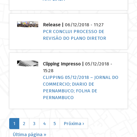
Release |
06/12/2018 - 11:27
PCR CONCLUI PROCESSO DE
REVISÃO DO PLANO DIRETOR
Clipping Impresso |
05/12/2018 -
15:28
CLIPPING 05/12/2018 – JORNAL DO
COMMERCIO; DIARIO DE
PERNAMBUCO; FOLHA DE
PERNAMBUCO
Paginação
Página
1
Página
2
Página
3
Página
4
Página
5
Próxima
Próxima ›
atual
página
Última
Última página »