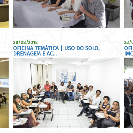
28/08/2018
23/
OFICINA TEMÁTICA | USO DO SOLO,
OFI
DRENAGEM E AC…
IMO