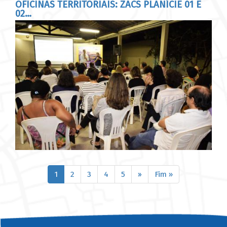
OFICINAS TERRITORIAIS: ZACS PLANÍCIE 01 E
02…
Paginação
Página
1
Página
2
Página
3
Página
4
Página
5
Próxima
››
Última
Fim »
atual
página
página